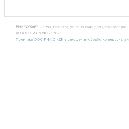
РИА "О'Кей"
,125995, г.Москва, ул. 1905 года, дом 7,стр.1.
Телефон: 
© ООО РИА "О'Кей" 2025
Политика ООО РИА О'КЕЙ в отношении обработки персональн